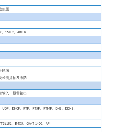
位抓图
z、16KHz、48KHz
开区域
类检测抓拍
及布防
警
输入
、
报警
输出
P、UDP、DHCP、RTP、RTSP、
R
TMP
、
DNS、DDNS、
B/T28181
、IMOS、GA/T 1400、API