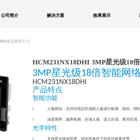
公司简介
解决方案
效果展示
能网络机芯彩页V1.0
HCM231NX18DHI 3MP星光级1
3MP星
光级1
8倍
智能网
HCM231NX18DHI
产品特点
智能功能
l
人脸抓拍
：
支持对指定区域的人脸进行检测
、
抓拍
，
同
l
深度周界：越界检测、区域入侵、进入区域、离开区域
光学特性
l
支持星光级低照度，弱光照条件下的监控效果优秀