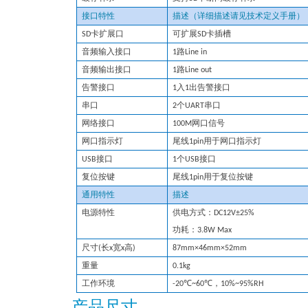
接口特性
描述（详细描述请见技术定义手册）
SD卡扩展口
可扩展SD卡插槽
音频输入接口
1路Line
in
音频输出接口
1路Line
out
告警接口
1入1出告警接口
串口
2个UART串口
网络接口
100
M网口信号
网口指示灯
尾线1pin用于网口指示灯
U
SB接口
1个
USB接口
复位按键
尾线1pin用于复位按键
通用特性
描述
电源特性
供电方式
：
DC
12
V±25
%
功耗
：
3.8
W
Max
尺寸(长x宽x高)
87
mm×
46
mm×
52
mm
重量
0.
1
kg
℃
℃
工作环境
-
20
~
60
，
10
%~
95
%
RH