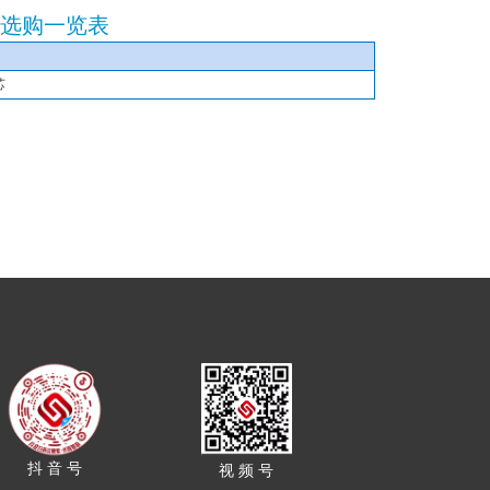
选购一览表
芯
抖 音 号
视 频 号