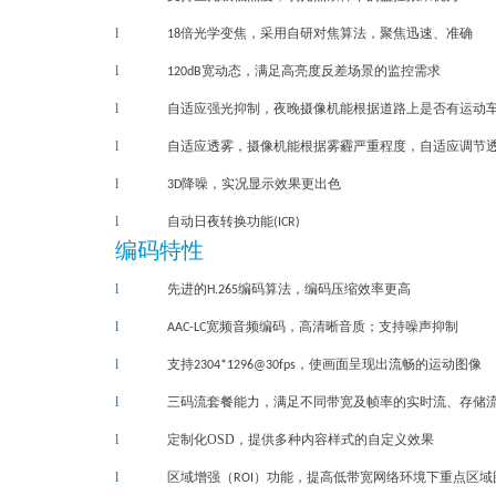
l
18倍光学变焦，采用自研对焦算法，聚焦迅速、准确
l
120
dB宽动态
，
满足高亮度反差场景的监控需求
l
自适应强光抑制
，
夜晚摄像机能根据道路上是否有运动
l
自适应透雾
，
摄像机能根据雾霾严重程度
，
自适应调节
l
3D
降噪，实况显示效果更出色
l
自动日夜转换功能(ICR)
编码特性
l
先进的H.265编码算法，编码压缩效率更高
l
AAC-LC宽频音频编码，高清晰音质；支持噪声抑制
l
支持2304*1296@
30fps
，使画面呈现出流畅的
运
动图像
l
三码流套餐能力，满足不同带宽及帧率的实时流、存储
l
OSD
定制化
，提供多种内容样式的自定义效果
l
区域增强
（ROI）功能，提高低带宽网络环境下重点区域