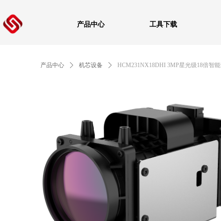
产品中心
工具下载
产品中心
ꄲ
机芯设备
ꄲ
HCM231NX18DHI 3MP星光级18倍智