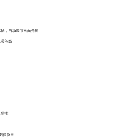
车辆
，
自动调节画面亮度
透雾等级
流需求
图像质量