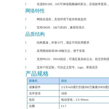
l
先进的
H.265、SVC可伸缩视频编码算法，压缩效率更高
网络特性
l
网络自适应，丢包环境下提供有效监控
l
支持ONVIF、GB/T28181，兼容性强大
品质结构
l
结构紧凑，外形小巧，满足不同应用要求
l
采用模组标准3
8×38板孔位
，
便于安装
l
支持PELCO、VISCA协议，可满足复杂的云台、机芯控制
l
支持个性定制
，
可自定义型号
、Logo、界面语言
产品规格
摄像机
描述
成像器件
1/2.
8
inch逐行扫描300万像素CMOS
光学变倍
18倍
焦距
电动变焦
，5.5~
99mm
光圈
F1.7