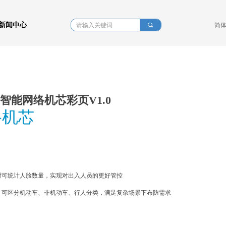
新闻中心
끠
简
8倍智能网络机芯彩页V1.0
络机芯
时可统计人脸数量
，
实现对出入人员的更好管控
，可区分机动车、非机动车、行人分类，
满足复杂场景下布防需求