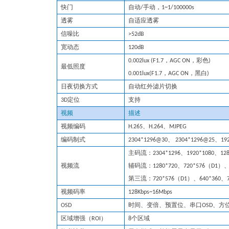
快门
自动
/
手动，
1
~
1/10000
0s
透雾
自适应透雾
信噪比
>5
2
dB
宽动态
120dB
0.
002
l
u
x (F1.7
，
AGC ON
，彩色
)
最低照度
0.001lux(F1.7
，
AGC ON
，黑白
)
日夜切换方式
自动红外滤片切换
3D定位
支持
视频
描述
视频编码
H.265、
H.264
、MJPEG
编码制式
2304*1296
@
30
、
2304*1296
@
25
、19
主码流：2304*1296、1920*1080、
12
视频流
辅码流
：
1280*720
、720*576（D1）、
第三流
：7
2
0*576（D1）、640*360、7
视频码率
128
Kbps
~
16Mbps
OSD
时间、变倍、预置位、串口OSD、方
区域增强（ROI）
8个区域