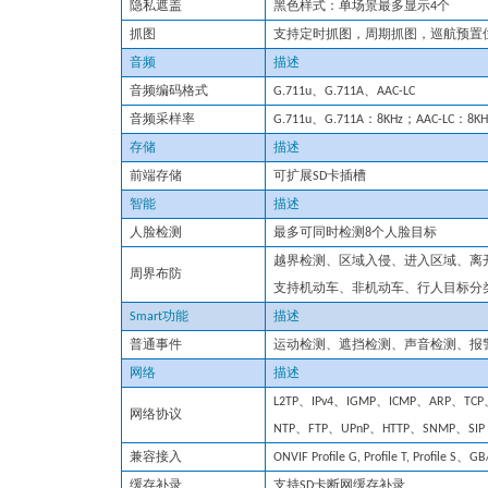
隐私遮盖
黑色样式：单场景最多显示4个
抓图
支持定时抓图，周期抓图，巡航预置
音频
描述
音频编码格式
G.711u、G.711
A
、AAC-
LC
音频采样率
G.711u、G.711
A
：8KHz；AAC
-LC
：8KH
存储
描述
前端存储
可扩展SD卡插槽
智能
描述
人脸检测
最多可同时检测8个人脸目标
越界检测、区域入侵、进入区域、离
周界布防
支持
机动车、非机动车、行人目标
分
Smart功能
描述
普通事件
运动
检测、遮挡检测、声音检测、
报
网络
描述
L2TP、IPv4、IGMP、ICMP、ARP、TC
网络协议
NTP、FTP、UPnP、HTTP、SNMP、SIP
兼容接入
ONVIF Profile G, Profile T, Profile S、G
缓存补录
支持
SD卡断网缓存补录