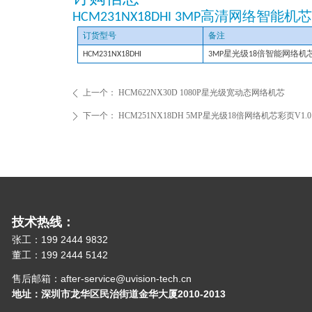
HCM231NX18DHI 3MP
高清网络智能机芯
订货型号
备注
HCM231NX18DHI
3MP
星光级1
8倍
智能网络机
上一个：
HCM622NX30D 1080P星光级宽动态网络机芯
ꄴ
下一个：
HCM251NX18DH 5MP星光级18倍网络机芯彩页V1.0
ꄲ
技术热线：
张工：199 2444 9832
董工：199 2444 5142
售后邮箱：after-service@uvision-tech.cn
地址：深圳市龙华区民治街道金华大厦2010-2013