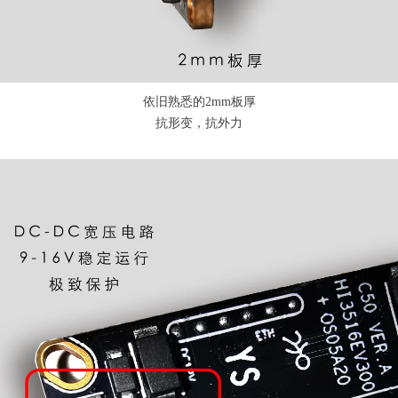
依旧熟悉的2mm板厚
抗形变，抗外力