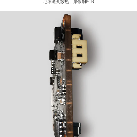
毛细通孔散热，厚镀铜PCB