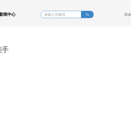
新闻中心
끠
简
能手